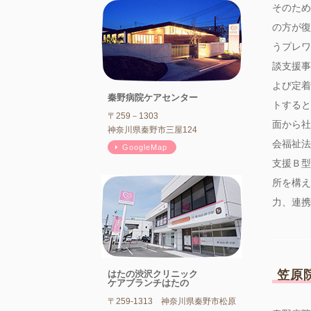
そのため
の方が復
うプレワ
談支援事
よび定着
秦野病院ケアセンター
トすると
〒259－1303
面から社
神奈川県秦野市三屋124
会福祉法
GoogleMap
支援Ｂ型
所を構え
力、連携
笠原
はたの渋沢クリニック
ケアブランチはたの
〒259-1313 神奈川県秦野市松原