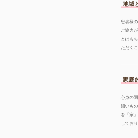
地域
患者様の
ご協力が
とはもち
ただくこ
家庭
心身の調
細いもの
を「家」
しており