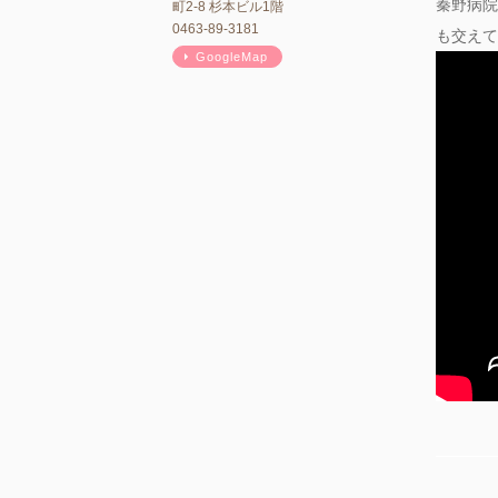
秦野病院
町2-8 杉本ビル1階
0463-89-3181
も交えて
GoogleMap