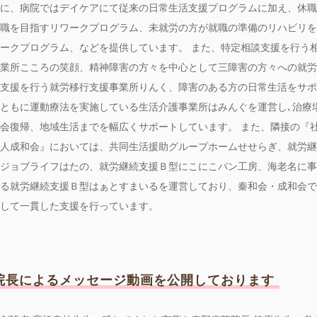
に、病院ではデイケアにて従来の日常生活支援プログラムに加え、休職
職を目指すリワークプログラム、未就労の方が就職の準備のリハビリを
ークプログラム、などを提供しています。 また、特定相談支援を行う
業所こころの笑顔、精神障害の方々を中心として三障害の方々への就労
支援を行う就労移行支援事業所りんく、障害のある方の日常生活をサポ
ともに運動療法を実施している生活介護事業所はみんぐを運営し､治療
会復帰、地域生活までを幅広くサポートしています。 また、隣接の『
人成和会』においては、共同生活援助グループホームせせらぎ、就労継
ジョブライフはたの、就労継続支援Ｂ型にこにこパン工房、海老名に事
る就労継続支援Ｂ型はぁとすまいるを運営しており、秦和会・成和会で
して一貫した支援を行っています。
院長によるメッセージ動画を公開しております