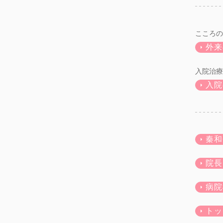
こころの
外来
入院治療
入院
秦和
院長
病院
トッ