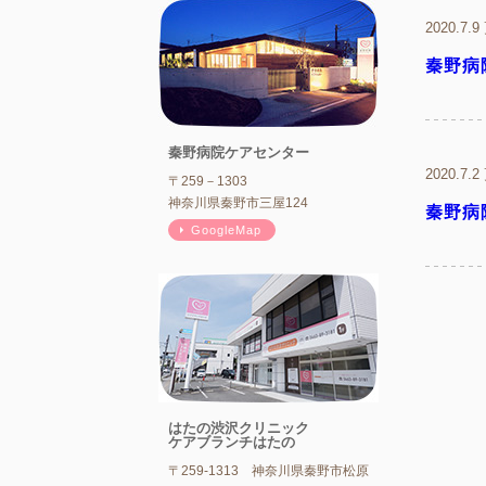
2020.7.
秦野病
秦野病院ケアセンター
2020.7.
〒259－1303
神奈川県秦野市三屋124
秦野病
GoogleMap
はたの渋沢クリニック
ケアブランチはたの
〒259-1313 神奈川県秦野市松原