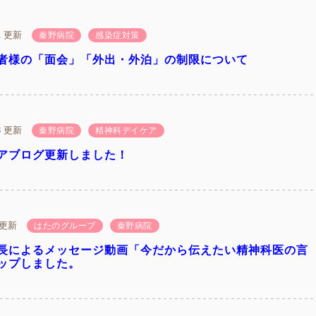
21 更新
秦野病院
感染症対策
者様の「面会」「外出・外泊」の制限について
13 更新
秦野病院
精神科デイケア
アブログ更新しました！
9 更新
はたのグループ
秦野病院
長によるメッセージ動画「今だから伝えたい精神科医の言
ップしました。